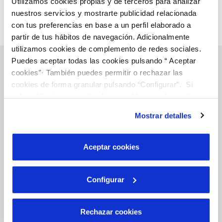
Utilizamos cookies propias y de terceros para analizar
nuestros servicios y mostrarte publicidad relacionada
con tus preferencias en base a un perfil elaborado a
partir de tus hábitos de navegación. Adicionalmente
utilizamos cookies de complemento de redes sociales.
Puedes aceptar todas las cookies pulsando “ Aceptar
cookies”· También puedes permitir o rechazar las
cookies de forma granular pulsando “Configurar”. Si
Gestions en línia
pulsas “Rechazar cookies”, equivaldrá a rechazar la
instalación de todas las cookies salvo las necesarias que
Mostrar detalles
son indispensables para que el sitio web funcione y que
FACTURES, PAGAMENTS I CONSUMS
por tanto no se pueden desactivar. Puedes consultar
CONTRACTES
más información en nuestra
Política de Cookies
Aceptar cookies
MODIFICACIÓ DE DADES
INCIDÉNCIES
Configurar
TOTES LES GESTIONS
Rechazar cookies