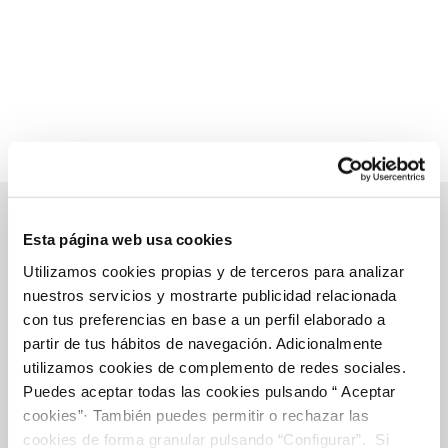
Esta página web usa cookies
Gestions en línia
Utilizamos cookies propias y de terceros para analizar
nuestros servicios y mostrarte publicidad relacionada
con tus preferencias en base a un perfil elaborado a
partir de tus hábitos de navegación. Adicionalmente
FACTURES, PAGAMENTS I CONSUMS
utilizamos cookies de complemento de redes sociales.
CONTRACTES
Puedes aceptar todas las cookies pulsando “ Aceptar
MODIFICACIÓ DE DADES
cookies”· También puedes permitir o rechazar las
cookies de forma granular pulsando “Configurar”. Si
INCIDÉNCIES