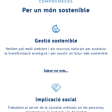
COMPROMESOS
Per un món sostenible
compost
Gestió sostenible
Vetllem pel medi ambient i els recursos naturals per accelerar
la transformació ecològica i per assolir un futur més sostenible
Saber-ne més...
handshake
Implicació social
Treballem al servei de la societat, enfocats en les persones,
apostant per la inclusió i la diversitat