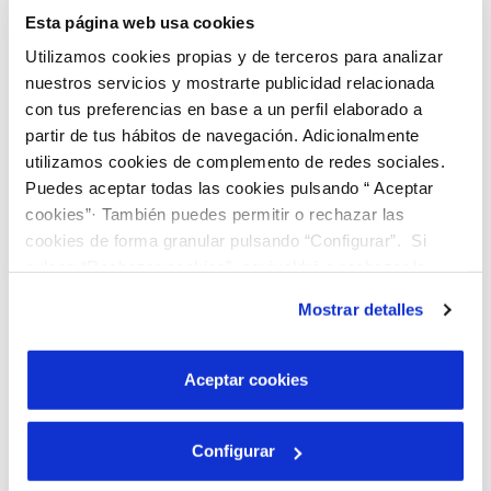
Esta página web usa cookies
Utilizamos cookies propias y de terceros para analizar
nuestros servicios y mostrarte publicidad relacionada
con tus preferencias en base a un perfil elaborado a
partir de tus hábitos de navegación. Adicionalmente
utilizamos cookies de complemento de redes sociales.
Puedes aceptar todas las cookies pulsando “ Aceptar
cookies”· También puedes permitir o rechazar las
cookies de forma granular pulsando “Configurar”. Si
pulsas “Rechazar cookies”, equivaldrá a rechazar la
instalación de todas las cookies salvo las necesarias que
Mostrar detalles
son indispensables para que el sitio web funcione y que
por tanto no se pueden desactivar. Puedes consultar
más información en nuestra
Política de Cookies
Aceptar cookies
Descobreix el nostre programa de Beques
“Joves Talents”!
Configurar
Busquem joves brillants que vulguin cursar estudis
universitaris, preferiblement en graus d'àmbits STEAM.