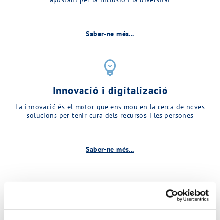
Saber-ne més...
emoji_objects
Innovació i digitalizació
La innovació és el motor que ens mou en la cerca de noves
solucions per tenir cura dels recursos i les persones
Saber-ne més...
Descobreix més sobre MINA…