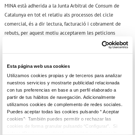
MINA està adherida a la Junta Arbitral de Consum de
Catalunya en tot el relatiu als processos del cicle
comercial, és a dir lectura, facturació i cobrament de
rebuts, per aquest motiu acceptarem les peticions
d'arbitratge que els titulars d’una pòlissa ens vulguin
proposar. Per a la tramitació d’un arbitratge, cal que
prèviament hagi presentat a la companyia una
Esta página web usa cookies
reclamació i hagi obtingut resposta. Si aquesta la
Utilizamos cookies propias y de terceros para analizar
considera insatisfactòria, té dret a utilitzar els serveis
nuestros servicios y mostrarte publicidad relacionada
del
Customer Counsel
de l'empresa o bé pot anar a
con tus preferencias en base a un perfil elaborado a
l’OMIC (Oficina municipal del consumidor) del seu
partir de tus hábitos de navegación. Adicionalmente
municipi i sol·licitar mediació o arbitratge.
utilizamos cookies de complemento de redes sociales.
Puedes aceptar todas las cookies pulsando “ Aceptar
cookies”· También puedes permitir o rechazar las
cookies de forma granular pulsando “Configurar”. Si
pulsas “Rechazar cookies”, equivaldrá a rechazar la