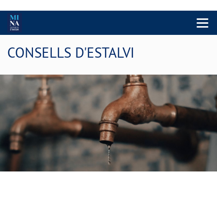
Menu 
CONSELLS D'ESTALVI
Consumeix aigua de manera
responsable