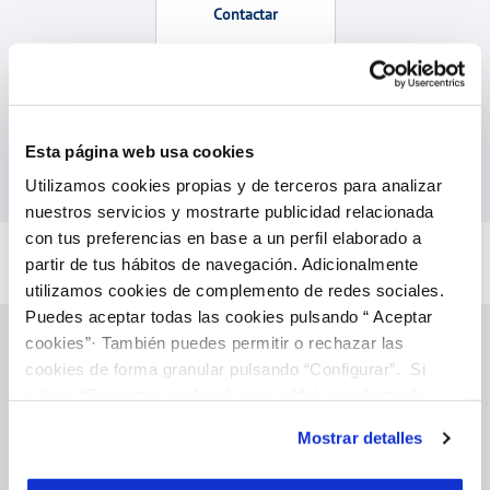
Contactar
Esta página web usa cookies
Acceder a todas las gestiones
Utilizamos cookies propias y de terceros para analizar
nuestros servicios y mostrarte publicidad relacionada
con tus preferencias en base a un perfil elaborado a
partir de tus hábitos de navegación. Adicionalmente
utilizamos cookies de complemento de redes sociales.
Puedes aceptar todas las cookies pulsando “ Aceptar
cookies”· También puedes permitir o rechazar las
cookies de forma granular pulsando “Configurar”. Si
pulsas “Rechazar cookies”, equivaldrá a rechazar la
Gestiones online
instalación de todas las cookies salvo las necesarias que
Mostrar detalles
son indispensables para que el sitio web funcione y que
FACTURAS, PAGOS Y CONSUMOS
por tanto no se pueden desactivar. Puedes consultar