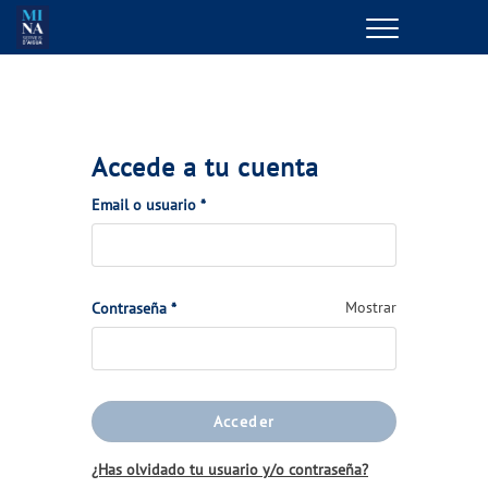
Menu
GESTIONES ONLINE
VER TODAS LAS GESTIONES
Accede a tu cuenta
TU SERVICIO
(Obligatorio)
Email o usuario
*
VER TODAS LAS GESTIONES
(Obligatorio)
Mostrar
Contraseña
*
TU AGUA
VER TODAS LAS GESTIONES
Acceder
CONÓCENOS
¿Has olvidado tu usuario y/o contraseña?