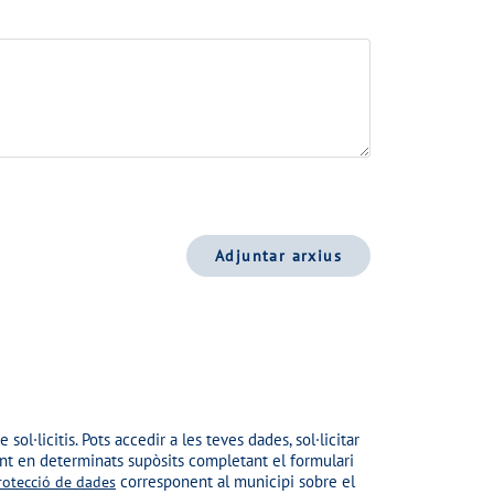
Adjuntar arxius
sol·licitis. Pots accedir a les teves dades, sol·licitar
ent en determinats supòsits completant el formulari
corresponent al municipi sobre el
protecció de dades