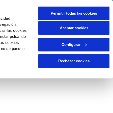
ció
Ajuda
Contacta'ns
Permitir todas las cookies
icidad
Àrea de clients
ompromís
avegación.
Aceptar cookies
das las cookies
anular pulsando
INCIDÉNCIES
las cookies
Configurar
Comunica anomalies o possibles fraus
o no se pueden
Reclamacions i queixes
 de
Rechazar cookies