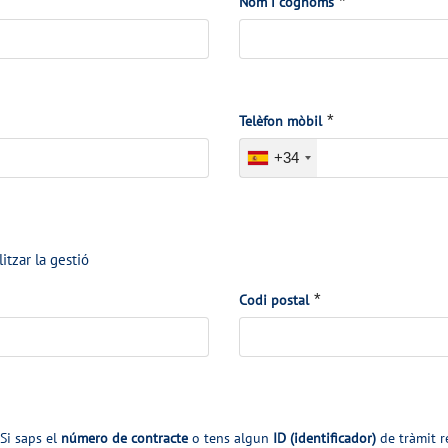
*
*
Nom i cognoms
*
*
Telèfon mòbil
+34
litzar la gestió
*
*
Codi postal
Si saps el
número de contracte
o tens algun
ID (identificador)
de tràmit r