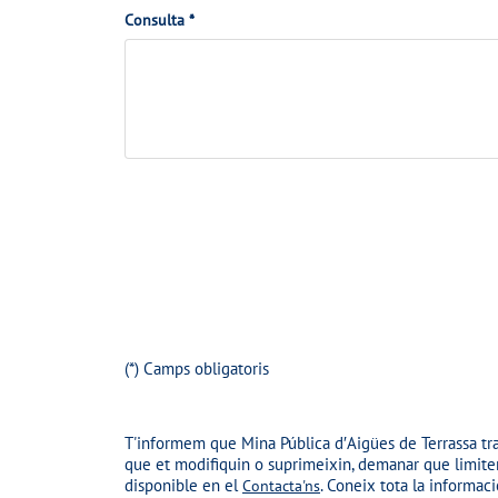
n
t
Consulta *
o
t
e
n
a
v
t
c
a
r
t
c
a
e
o
c
n
A
t
s
d
e
u
j
l
u
t
n
a
t
(*) Camps obligatoris
a
r
T'informem que
Mina Pública d′Aigües de Terrassa
tra
a
que et modifiquin o suprimeixin, demanar que limitem 
r
disponible en el
. Coneix tota la informac
Contacta'ns