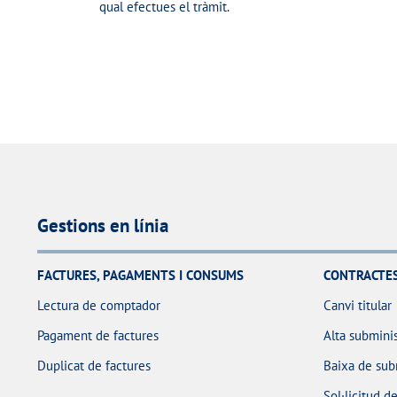
qual efectues el tràmit.
x
i
F
u
i
s
n
a
l
i
t
Gestions en línia
z
a
FACTURES, PAGAMENTS I CONSUMS
CONTRACTE
r
Lectura de comptador
Canvi titular
Pagament de factures
Alta submini
Duplicat de factures
Baixa de sub
Sol·licitud d