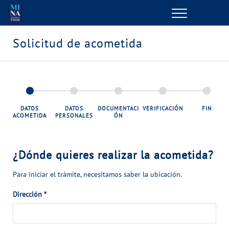
Menu
GESTIONES ONLINE
Solicitud de acometida
VER TODAS LAS GESTIONES
TU SERVICIO
DATOS
DATOS
DOCUMENTACI
VERIFICACIÓN
FIN
ACOMETIDA
PERSONALES
ÓN
VER TODAS LAS GESTIONES
TU AGUA
¿Dónde quieres realizar la acometida?
Para iniciar el trámite, necesitamos saber la ubicación.
VER TODAS LAS GESTIONES
Dirección
*
CONÓCENOS