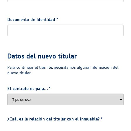
VER TODAS LAS GESTIONES
NUESTROS COMPROMISOS
Documento de identidad
*
VER TODAS LAS GESTIONES
Datos del nuevo titular
Para continuar el trámite, necesitamos alguna información del
nuevo titular.
El contrato es para...
*
¿Cuál es la relación del titular con el inmueble?
*