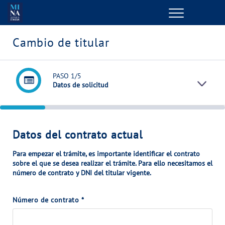
Menu
GESTIONES ONLINE
Cambio de titular
VER TODAS LAS GESTIONES
PASO
1
/5
Datos de solicitud
TU SERVICIO
VER TODAS LAS GESTIONES
Datos del contrato actual
TU AGUA
Para empezar el trámite, es importante identificar el
contrato
. Para ello necesitamos el
sobre el que se desea realizar el trámite
número de contrato y DNI del titular vigente.
VER TODAS LAS GESTIONES
Número de contrato
*
CONÓCENOS