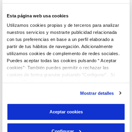
El titular de los datos bancarios es distinto
Esta página web usa cookies
al titular del nuevo contrato
Utilizamos cookies propias y de terceros para analizar
nuestros servicios y mostrarte publicidad relacionada
con tus preferencias en base a un perfil elaborado a
partir de tus hábitos de navegación. Adicionalmente
Los datos del solicitante son diferentes a los
utilizamos cookies de complemento de redes sociales.
del nuevo titular
Puedes aceptar todas las cookies pulsando “ Aceptar
cookies”· También puedes permitir o rechazar las
cookies de forma granular pulsando “Configurar”. Si
pulsas “Rechazar cookies”, equivaldrá a rechazar la
instalación de todas las cookies salvo las necesarias que
Mostrar detalles
son indispensables para que el sitio web funcione y que
(*) Campos obligatorios
por tanto no se pueden desactivar. Puedes consultar
más información en nuestra
Política de Cookies
Aceptar cookies
Configurar