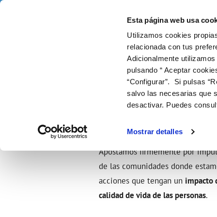
Saltar al contenido
Selecciona un municipio
Esta página web usa cook
Utilizamos cookies propias
Gestiones online
Tu
relacionada con tus prefer
Adicionalmente utilizamos
pulsando “ Aceptar cookie
FACTURAS Y PRECIOS
NUESTRO PAPEL EN EL CICLO URBANO
SOBRE NOSOTROS
NUESTROS COMPROMISOS
FACTURAS, PAGOS Y CONSUMOS
ATENCIÓ
CALIDA
ÉTICA 
CO
Inicio
Nuestros compromisos
Nuestros compromisos
“Configurar”. Si pulsas “R
SISTEM
Tarifas
Captación y potabilización
Presentación
Con las personas
Lectura de contador
Canales
Control 
Cam
salvo las necesarias que s
Entiende tu factura
Transporte y almacenaje
Con el medio ambiente
Pago de facturas
Alt
CON LAS PERSONAS
desactivar. Puedes consul
Bonificaciones y fondo social
Distribución
Con la innovacion y digitalización
Duplicado facturas
Baj
Factura digital
Consumo
Sol
Mostrar detalles
Doc
Apostamos firmemente por impuls
de las comunidades donde estam
acciones que tengan un
impacto d
calidad de vida de las personas
.