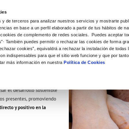
ES
CA
Emple
ies
 y de terceros para analizar nuestros servicios y mostrarte publ
 Servicio
Tu agua
Conócenos
Nuestros compro
encias en base a un perfil elaborado a partir de tus hábitos de n
 cookies de complemento de redes sociales. Puedes aceptar to
s”· También puedes permitir o rechazar las cookies de forma gr
N AL CLIENTE
D
Y CUMPLIMIENTO
NTRATOS
COMPROMISO DE SERVICIO
CUIDADOS DEL AGUA
MODIFICACIÓN DE DATOS
echazar cookies”, equivaldrá a rechazar la instalación de todas 
AS DE GESTIÓN Y CERTIFICADOS
 de contacto
calidad del agua
bio de titular
Arbitraje y mediación
Consejos de ahorro
Actualizar datos bancarios
on indispensables para que el sitio web funcione y que por tant
a de suministro
Normativa del servicio
Depósitos comunitarios
Actualizar datos de domicili
tar más información en nuestra
Política de Cookies
a de suministro
Customer Counsel
Consejos para evitar averías en c
Actualizar datos personales
helada
icitud de Acometida
umentación contratación
ar el desarrollo sostenible
os presentes, promoviendo
VER TODAS LAS GESTIONES
irecto y positivo en la