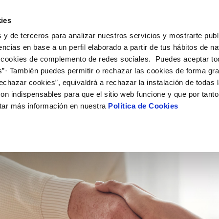
ES
CA
Emple
ies
 y de terceros para analizar nuestros servicios y mostrarte publ
 Servicio
Tu agua
Conócenos
Nuestros compro
encias en base a un perfil elaborado a partir de tus hábitos de n
 cookies de complemento de redes sociales. Puedes aceptar to
s”· También puedes permitir o rechazar las cookies de forma gr
N AL CLIENTE
D
Y CUMPLIMIENTO
NTRATOS
COMPROMISO DE SERVICIO
CUIDADOS DEL AGUA
MODIFICACIÓN DE DATOS
echazar cookies”, equivaldrá a rechazar la instalación de todas 
AS DE GESTIÓN Y CERTIFICADOS
 de contacto
calidad del agua
bio de titular
Arbitraje y mediación
Consejos de ahorro
Actualizar datos bancarios
on indispensables para que el sitio web funcione y que por tant
a de suministro
Normativa del servicio
Depósitos comunitarios
Actualizar datos de domicili
tar más información en nuestra
Política de Cookies
a de suministro
Customer Counsel
Consejos para evitar averías en c
Actualizar datos personales
helada
icitud de Acometida
umentación contratación
VER TODAS LAS GESTIONES