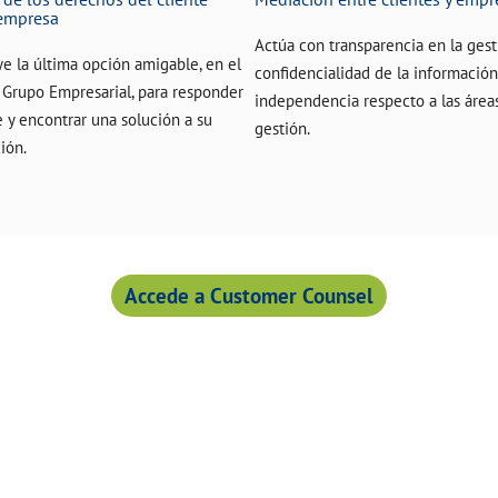
 empresa
Actúa con transparencia en la gest
ye la última opción amigable, en el
confidencialidad de la información
 Grupo Empresarial, para responder
independencia respecto a las área
e y encontrar una solución a su
gestión.
ión.
Accede a Customer Counsel