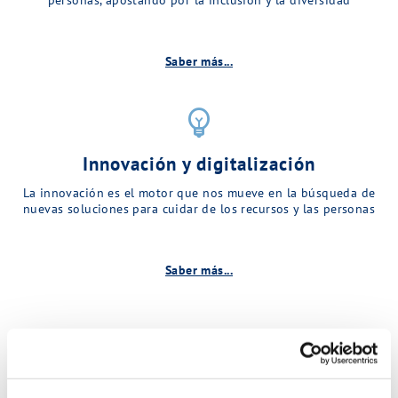
Saber más...
emoji_objects
Innovación y digitalización
La innovación es el motor que nos mueve en la búsqueda de
nuevas soluciones para cuidar de los recursos y las personas
Saber más...
Descubre más sobre MINA…