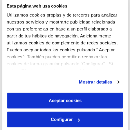
Esta página web usa cookies
Utilizamos cookies propias y de terceros para analizar
nuestros servicios y mostrarte publicidad relacionada
con tus preferencias en base a un perfil elaborado a
partir de tus hábitos de navegación. Adicionalmente
utilizamos cookies de complemento de redes sociales.
Puedes aceptar todas las cookies pulsando “ Aceptar
cookies”· También puedes permitir o rechazar las
cookies de forma granular pulsando “Configurar”. Si
pulsas “Rechazar cookies”, equivaldrá a rechazar la
instalación de todas las cookies salvo las necesarias que
Mostrar detalles
son indispensables para que el sitio web funcione y que
por tanto no se pueden desactivar. Puedes consultar
más información en nuestra
Política de Cookies
Aceptar cookies
¡Descubre nuestro programa de Becas
“Jóvenes Talentos”!
Configurar
Buscamos jóvenes brillantes que quieran cursar
estudios universitarios, preferiblemente en grados de