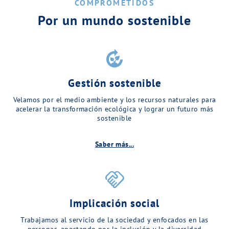
COMPROMETIDOS
Por un mundo sostenible
compost
Gestión sostenible
Velamos por el medio ambiente y los recursos naturales para
acelerar la transformación ecológica y lograr un futuro más
sostenible
Saber más...
handshake
Implicación social
Trabajamos al servicio de la sociedad y enfocados en las
personas, apostando por la inclusión y la diversidad