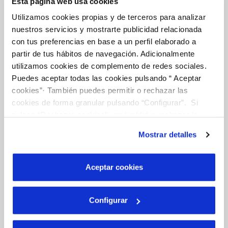
Esta página web usa cookies
TODAS LAS GESTIONES
Utilizamos cookies propias y de terceros para analizar
nuestros servicios y mostrarte publicidad relacionada
con tus preferencias en base a un perfil elaborado a
partir de tus hábitos de navegación. Adicionalmente
Tu Servicio
utilizamos cookies de complemento de redes sociales.
Puedes aceptar todas las cookies pulsando “ Aceptar
cookies”· También puedes permitir o rechazar las
FACTURAS Y PRECIOS
cookies de forma granular pulsando “Configurar”. Si
ATENCIÓN AL CLIENTE
pulsas “Rechazar cookies”, equivaldrá a rechazar la
instalación de todas las cookies salvo las necesarias que
COMPROMISO DE SERVICIO
Mostrar detalles
son indispensables para que el sitio web funcione y que
por tanto no se pueden desactivar. Puedes consultar
más información en nuestra
Política de Cookies
Aceptar cookies
Tu agua
Configurar
NUESTRO PAPEL EN EL CICLO URBANO
CALIDAD