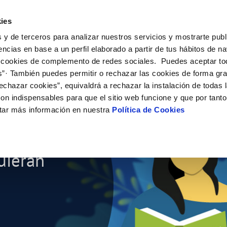
ES
CA
Emple
ies
 y de terceros para analizar nuestros servicios y mostrarte publ
 Servicio
Tu agua
Conócenos
Nuestros compro
encias en base a un perfil elaborado a partir de tus hábitos de n
 cookies de complemento de redes sociales. Puedes aceptar to
s”· También puedes permitir o rechazar las cookies de forma gr
N AL CLIENTE
D
Y CUMPLIMIENTO
NTRATOS
COMPROMISO DE SERVICIO
CUIDADOS DEL AGUA
MODIFICACIÓN DE DATOS
echazar cookies”, equivaldrá a rechazar la instalación de todas 
AS DE GESTIÓN Y CERTIFICADOS
 de contacto
calidad del agua
bio de titular
Arbitraje y mediación
Consejos de ahorro
Actualizar datos bancarios
e Becas "Jóvenes
on indispensables para que el sitio web funcione y que por tant
a de suministro
Normativa del servicio
Depósitos comunitarios
Actualizar datos de domicili
tar más información en nuestra
Política de Cookies
a de suministro
Customer Counsel
Consejos para evitar averías en c
Actualizar datos personales
helada
es
icitud de Acometida
umentación contratación
uieran
VER TODAS LAS GESTIONES