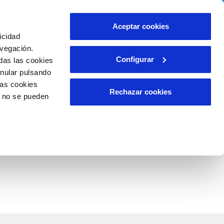
o
Ayuda
Contáctanos
Aceptar cookies
icidad
Área de clientes
misos
avegación.
Configurar
das las cookies
anular pulsando
INCIDENCIAS
las cookies
Comunica anomalías o posibles
Rechazar cookies
o no se pueden
fraudes
o
Reclamaciones
aso de