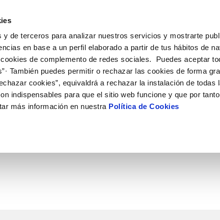
ES
CA
Emple
ies
 y de terceros para analizar nuestros servicios y mostrarte publ
 Servicio
Tu agua
Conócenos
Nuestros compro
encias en base a un perfil elaborado a partir de tus hábitos de n
 cookies de complemento de redes sociales. Puedes aceptar to
s”· También puedes permitir o rechazar las cookies de forma gr
N AL CLIENTE
D
Y CUMPLIMIENTO
NTRATOS
COMPROMISO DE SERVICIO
CUIDADOS DEL AGUA
MODIFICACIÓN DE DATOS
echazar cookies”, equivaldrá a rechazar la instalación de todas 
AS DE GESTIÓN Y CERTIFICADOS
 de contacto
calidad del agua
bio de titular
Arbitraje y mediación
Consejos de ahorro
Actualizar datos bancarios
on indispensables para que el sitio web funcione y que por tant
a de suministro
Normativa del servicio
Depósitos comunitarios
Actualizar datos de domicili
O DEL AGUA
tar más información en nuestra
Política de Cookies
a de suministro
Customer Counsel
Consejos para evitar averías en c
Actualizar datos personales
helada
icitud de Acometida
umentación contratación
VER TODAS LAS GESTIONES