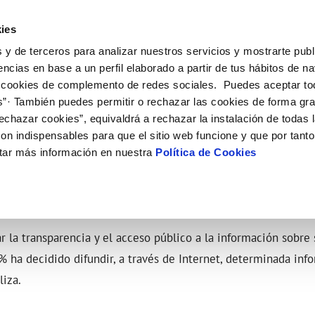
ES
CA
Emple
ies
 y de terceros para analizar nuestros servicios y mostrarte publ
 Servicio
Tu agua
Conócenos
Nuestros compro
encias en base a un perfil elaborado a partir de tus hábitos de n
 cookies de complemento de redes sociales. Puedes aceptar to
s”· También puedes permitir o rechazar las cookies de forma gr
N AL CLIENTE
D
Y CUMPLIMIENTO
NTRATOS
COMPROMISO DE SERVICIO
CUIDADOS DEL AGUA
MODIFICACIÓN DE DATOS
echazar cookies”, equivaldrá a rechazar la instalación de todas 
AS DE GESTIÓN Y CERTIFICADOS
 de contacto
calidad del agua
bio de titular
Arbitraje y mediación
Consejos de ahorro
Actualizar datos bancarios
on indispensables para que el sitio web funcione y que por tant
a de suministro
Normativa del servicio
Depósitos comunitarios
Actualizar datos de domicili
DE CONTRATACIÓN
tar más información en nuestra
Política de Cookies
a de suministro
Customer Counsel
Consejos para evitar averías en c
Actualizar datos personales
helada
icitud de Acometida
umentación contratación
ar la transparencia y el acceso público a la información sobre 
VER TODAS LAS GESTIONES
%
ha decidido difundir, a través de Internet, determinada inf
liza.