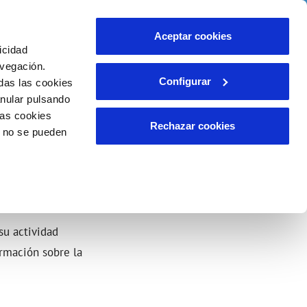
o
Ayuda
Contáctanos
Aceptar cookies
icidad
Área de clientes
misos
avegación.
Configurar
das las cookies
anular pulsando
INCIDENCIAS
las cookies
Comunica anomalías o posibles
Rechazar cookies
o no se pueden
fraudes
o
Reclamaciones
aso de
su actividad
ormación sobre la