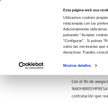
Saltar al contenido
Selecciona un municipio
Esta página web usa cook
Utilizamos cookies propias
Gestiones online
Tu
relacionada con tus prefer
Adicionalmente utilizamos
pulsando “ Aceptar cookie
FACTURAS Y PRECIOS
NUESTRO PAPEL EN EL CICLO URBANO
SOBRE NOSOTROS
NUESTROS COMPROMISOS
FACTURAS, PAGOS Y CONSUMOS
ATENCIÓ
CALIDA
ÉTICA 
CO
Inicio
Conócenos
“Configurar”. Si pulsas “R
SISTEM
Tarifas
Captación y potabilización
Presentación
Con las personas
Lectura de contador
Canales
Control 
Cam
salvo las necesarias que s
Entiende tu factura
Transporte y almacenaje
Con el medio ambiente
Pago de facturas
Alt
CONDICIONES GENERALES 
desactivar. Puedes consul
Bonificaciones y fondo social
Distribución
Con la innovacion y digitalización
Duplicado facturas
Baj
Factura digital
Consumo
Sol
Mostrar detalles
Doc
Con el fin de asegur
%NOMBREEMPRESA
contratación que rea