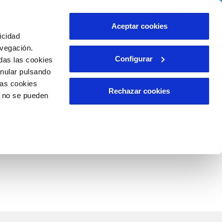
o
Ayuda
Contáctanos
Aceptar cookies
icidad
Área de clientes
misos
avegación.
Configurar
das las cookies
anular pulsando
INCIDENCIAS
las cookies
Comunica anomalías o posibles
Rechazar cookies
o no se pueden
fraudes
o
Reclamaciones
aso de