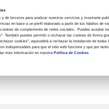
ES
CA
Emple
ies
 y de terceros para analizar nuestros servicios y mostrarte publ
 Servicio
Tu agua
Conócenos
Nuestros compro
encias en base a un perfil elaborado a partir de tus hábitos de n
 cookies de complemento de redes sociales. Puedes aceptar to
s”· También puedes permitir o rechazar las cookies de forma gr
N AL CLIENTE
D
Y CUMPLIMIENTO
NTRATOS
COMPROMISO DE SERVICIO
CUIDADOS DEL AGUA
MODIFICACIÓN DE DATOS
echazar cookies”, equivaldrá a rechazar la instalación de todas 
AS DE GESTIÓN Y CERTIFICADOS
 de contacto
calidad del agua
bio de titular
Arbitraje y mediación
Consejos de ahorro
Actualizar datos bancarios
on indispensables para que el sitio web funcione y que por tant
a de suministro
Normativa del servicio
Depósitos comunitarios
Actualizar datos de domicili
O DEL AGUA
tar más información en nuestra
Política de Cookies
a de suministro
Customer Counsel
Consejos para evitar averías en c
Actualizar datos personales
helada
icitud de Acometida
umentación contratación
VER TODAS LAS GESTIONES