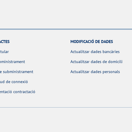
ACTES
MODIFICACIÓ DE DADES
itular
Actualitzar dades bancàries
bministrament
Actualitzar dades de domicili
de subministrament
Actualitzar dades personals
itud de connexió
ntació contractació