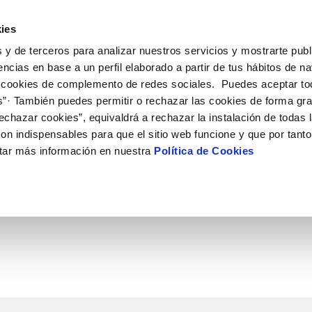
ES
CA
Ocupac
ies
 y de terceros para analizar nuestros servicios y mostrarte publ
u Servei
La Teva Aigua
Coneix-nos
El Nostre C
encias en base a un perfil elaborado a partir de tus hábitos de n
 cookies de complemento de redes sociales. Puedes aceptar to
s”· También puedes permitir o rechazar las cookies de forma gr
 AL CLIENT
AT
I COMPLIMENT
NTRACTES
COMPROMÍS DE SERVEI
CURA DE L'AIGUA
MODIFICACIÓ DE DADES
echazar cookies”, equivaldrá a rechazar la instalación de todas 
S DE GESTIÓ I CERTIFICATS
e contacte
de la qualitat de l’aigua
vi titular
Arbitratge i mediació
Consells d'estalvi
Actualitzar dades bancàries
on indispensables para que el sitio web funcione y que por tant
a subministrament
Normativa del servei
Dipòsits comunitaris
Actualitzar dades de domicil
tar más información en nuestra
Política de Cookies
xa de subministrament
Customer Counsel
Consells per a evitar avaries en 
Actualitzar dades personals
gelada
·licitud de connexió
umentació contractació