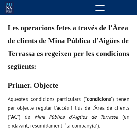
Menu
GESTIONS EN LÍNIA
Les operacions fetes a través de l'Àrea
de clients de Mina Pública d′Aigües de
EL TEU SERVEI
Terrassa es regeixen per les condicions
LA TEVA AIGUA
següents:
CONEIX-NOS
Primer. Objecte
EL NOSTRE COMPROMÍS
Aquestes condicions particulars ("
condicions
") tenen
per objecte regular l'accés i l'ús de l'Àrea de clients
("
AC
") de
Mina Pública d′Aigües de Terrassa
(en
endavant, resumidament, “la companyia”).