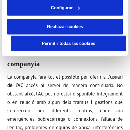
La companyia es reserva el dret a exercir accions
Configurar
legals que es puguin derivar dels danys soferts a
conseqüència de l'ús fraudulent o en contra
Rechazar cookies
d'aquestes condicions d'ús.
Permitir todas las cookies
Cinquè. Responsabilitat de la
companyia
La companyia farà tot el possible per oferir a l'
usuari
de l'AC
accés al servei de manera continuada. No
obstant això, l'AC pot no estar disponible íntegrament
o en relació amb algun dels tràmits i gestions que
s'ofereixen per diferents motius, com ara
emergències, sobrecàrrega o connexions, fallada de
l'enllaç, problemes en equips de xarxa, interferències