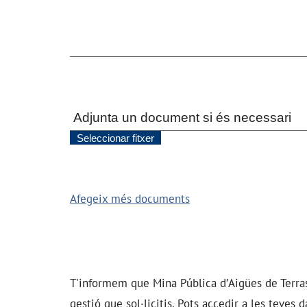
n
t
a
r
i
s
o
b
r
e
l
a
i
n
f
r
a
c
Afegeix més documents
c
i
ó
T'informem que
Mina Pública d′Aigües de Terra
gestió que sol·licitis. Pots accedir a les teves