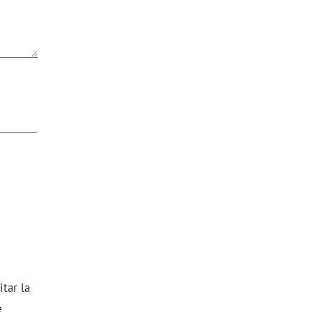
itar la
e