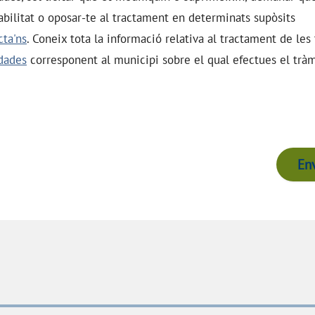
tabilitat o oposar-te al tractament en determinats supòsits
cta'ns
. Coneix tota la informació relativa al tractament de les
 dades
corresponent al municipi sobre el qual efectues el tràm
Env