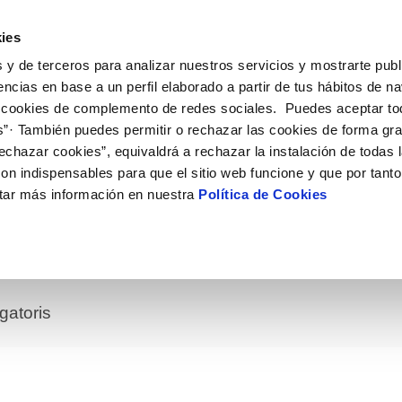
ES
CA
Ocupa
ies
 y de terceros para analizar nuestros servicios y mostrarte publ
u Servei
La Teva Aigua
Coneix-nos
El Nostre C
encias en base a un perfil elaborado a partir de tus hábitos de n
 cookies de complemento de redes sociales. Puedes aceptar to
s”· También puedes permitir o rechazar las cookies de forma gr
possibles fraus
AL CLIENT
T
TRACTES
COMPROMÍS DE SERVEI
CURA DE L'AIGUA
MODIFICACIÓ DE DADES
 COMPLIMENT
echazar cookies”, equivaldrá a rechazar la instalación de todas 
 contacte
 la qualitat de l’aigua
 titular
Arbitratge i mediació
Consells d'estalvi
Actualitzar dades bancàries
 DE GESTIÓ I CERTIFICATS
on indispensables para que el sitio web funcione y que por tant
 subministrament
Normativa del servei
Dipòsits comunitaris
Actualitzar dades de domicili
tar más información en nuestra
Política de Cookies
a de subministrament
Customer Counsel
Consells per a evitar avaries en cas
Actualitzar dades personals
gelada
licitud de connexió
mentació contractació
gatoris