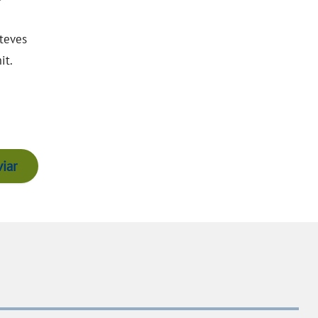
 teves
it.
iar