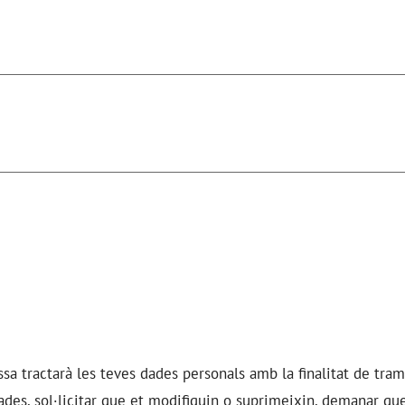
ssa
tractarà les teves dades personals amb la finalitat de tram
 dades, sol·licitar que et modifiquin o suprimeixin, demanar qu