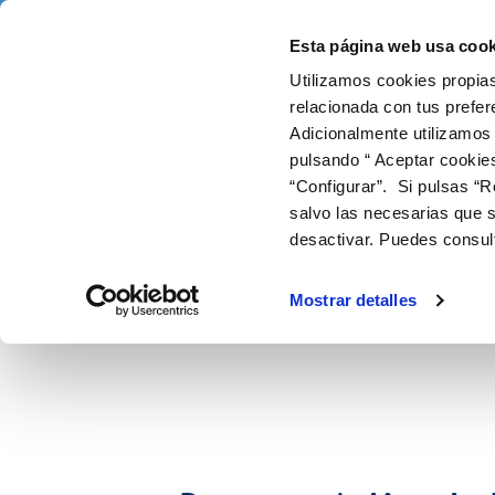
Salta al contigut
Selecciona un municipi
Esta página web usa cook
Utilizamos cookies propias
Gestions en línia
El Te
relacionada con tus prefer
Adicionalmente utilizamos
pulsando “ Aceptar cookie
FACTURES I PREUS
EL NOSTRE PAPER EN EL CICLE URBÀ
SOBRE NOSALTRES
ELS NOSTRES COMPROMISOS
FACTURES, PAGAMENTS I
ATENCIÓ
QUALIT
ÈTICA 
CO
Inici
El Teu Servei
Atenció al client
CONSUMS
“Configurar”. Si pulsas “R
SISTEME
Tarifes
Captació i potabilització
Presentació
Amb les persones
Canals d
Control 
Can
salvo las necesarias que s
Lectura de comptador
Entén la teva factura
Transport i emmagatzematge
Amb el medi ambient
Alt
APP MÒBIL
desactivar. Puedes consul
Pagament de factures
Bonificacions i fons social
Distribució
Amb la innovació i la digitalització
Bai
Duplicat de factures
Factura digital
Consum
Sol
Mostrar detalles
Doc