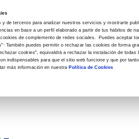
ES
CA
Ocupac
ies
 y de terceros para analizar nuestros servicios y mostrarte publ
u Servei
La Teva Aigua
Coneix-nos
El Nostre C
encias en base a un perfil elaborado a partir de tus hábitos de n
 cookies de complemento de redes sociales. Puedes aceptar to
s”· También puedes permitir o rechazar las cookies de forma gr
 AL CLIENT
AT
I COMPLIMENT
NTRACTES
COMPROMÍS DE SERVEI
CURA DE L'AIGUA
MODIFICACIÓ DE DADES
echazar cookies”, equivaldrá a rechazar la instalación de todas 
S DE GESTIÓ I CERTIFICATS
e contacte
de la qualitat de l’aigua
vi titular
Arbitratge i mediació
Consells d'estalvi
Actualitzar dades bancàries
on indispensables para que el sitio web funcione y que por tant
a subministrament
Normativa del servei
Dipòsits comunitaris
Actualitzar dades de domicil
tar más información en nuestra
Política de Cookies
xa de subministrament
Customer Counsel
Consells per a evitar avaries en 
Actualitzar dades personals
gelada
·licitud de connexió
umentació contractació