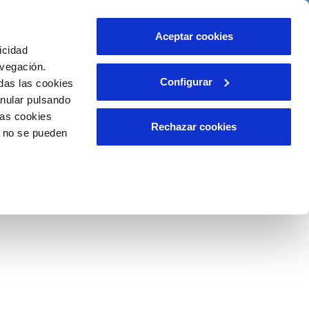
ió
Ajuda
Contacta'ns
Aceptar cookies
icidad
Àrea de clients
ompromís
avegación.
Configurar
das las cookies
anular pulsando
INCIDÉNCIES
las cookies
Comunica anomalies o possibles
Rechazar cookies
o no se pueden
fraus
i
Reclamacions i queixes
cas de