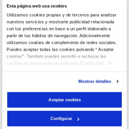
Esta página web usa cookies
Utilizamos cookies propias y de terceros para analizar
nuestros servicios y mostrarte publicidad relacionada
con tus preferencias en base a un perfil elaborado a
partir de tus hábitos de navegación. Adicionalmente
utilizamos cookies de complemento de redes sociales.
Puedes aceptar todas las cookies pulsando “ Aceptar
cookies”· También puedes permitir o rechazar las
cookies de forma granular pulsando “Configurar”. Si
pulsas “Rechazar cookies”, equivaldrá a rechazar la
instalación de todas las cookies salvo las necesarias que
Mostrar detalles
son indispensables para que el sitio web funcione y que
por tanto no se pueden desactivar. Puedes consultar
más información en nuestra
Política de Cookies
Aceptar cookies
Descobreix el nostre programa de Beques
“Joves Talents”!
Configurar
Busquem joves brillants que vulguin cursar estudis
universitaris, preferiblement en graus d'àmbits STEAM.