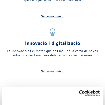
Saber-ne més...
emoji_objects
Innovació i digitalizació
La innovació és el motor que ens mou en la cerca de noves
solucions per tenir cura dels recursos i les persones
Saber-ne més...
Descobreix més sobre MINA…