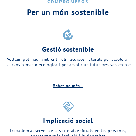
COMPROMESOS
Per un món sostenible
compost
Gestió sostenible
Vetllem pel medi ambient i els recursos naturals per accelerar
la transformació ecològica i per assolir un futur més sostenible
Saber-ne més...
handshake
Implicació social
Treballem al servei de la societat, enfocats en les persones,
apostant per la inclusió i la diversitat