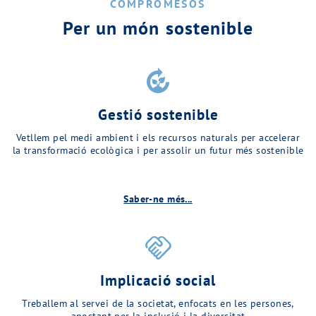
COMPROMESOS
Per un món sostenible
compost
Gestió sostenible
Vetllem pel medi ambient i els recursos naturals per accelerar
la transformació ecològica i per assolir un futur més sostenible
Saber-ne més...
handshake
Implicació social
Treballem al servei de la societat, enfocats en les persones,
apostant per la inclusió i la diversitat