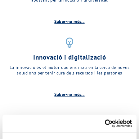
Saber-ne més...
emoji_objects
Innovació i digitalizació
La innovació és el motor que ens mou en la cerca de noves
solucions per tenir cura dels recursos i les persones
Saber-ne més...
Descobreix més sobre MINA…