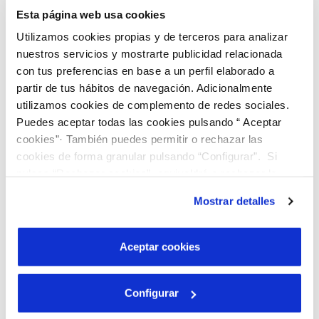
Esta página web usa cookies
Utilizamos cookies propias y de terceros para analizar
nuestros servicios y mostrarte publicidad relacionada
con tus preferencias en base a un perfil elaborado a
partir de tus hábitos de navegación. Adicionalmente
utilizamos cookies de complemento de redes sociales.
Puedes aceptar todas las cookies pulsando “ Aceptar
cookies”· También puedes permitir o rechazar las
cookies de forma granular pulsando “Configurar”. Si
pulsas “Rechazar cookies”, equivaldrá a rechazar la
instalación de todas las cookies salvo las necesarias que
Mostrar detalles
son indispensables para que el sitio web funcione y que
por tanto no se pueden desactivar. Puedes consultar
más información en nuestra
Política de Cookies
Aceptar cookies
Descobreix el nostre programa de Beques
“Joves Talents”!
Configurar
Busquem joves brillants que vulguin cursar estudis
universitaris, preferiblement en graus d'àmbits STEAM.