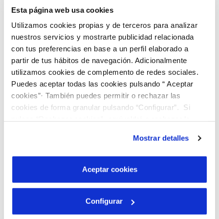
Esta página web usa cookies
Utilizamos cookies propias y de terceros para analizar
nuestros servicios y mostrarte publicidad relacionada
con tus preferencias en base a un perfil elaborado a
partir de tus hábitos de navegación. Adicionalmente
utilizamos cookies de complemento de redes sociales.
Puedes aceptar todas las cookies pulsando “ Aceptar
cookies”· También puedes permitir o rechazar las
cookies de forma granular pulsando “Configurar”. Si
pulsas “Rechazar cookies”, equivaldrá a rechazar la
instalación de todas las cookies salvo las necesarias que
Mostrar detalles
son indispensables para que el sitio web funcione y que
por tanto no se pueden desactivar. Puedes consultar
más información en nuestra
Política de Cookies
Aceptar cookies
Descobreix el nostre programa de Beques
“Joves Talents”!
Configurar
Busquem joves brillants que vulguin cursar estudis
universitaris, preferiblement en graus d'àmbits STEAM.