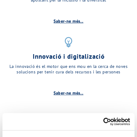
Saber-ne més...
emoji_objects
Innovació i digitalizació
La innovació és el motor que ens mou en la cerca de noves
solucions per tenir cura dels recursos i les persones
Saber-ne més...
Descobreix més sobre MINA…