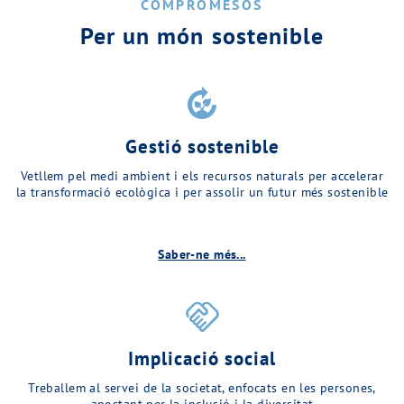
COMPROMESOS
Per un món sostenible
compost
Gestió sostenible
Vetllem pel medi ambient i els recursos naturals per accelerar
la transformació ecològica i per assolir un futur més sostenible
Saber-ne més...
handshake
Implicació social
Treballem al servei de la societat, enfocats en les persones,
apostant per la inclusió i la diversitat