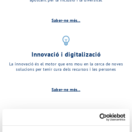
Saber-ne més...
emoji_objects
Innovació i digitalizació
La innovació és el motor que ens mou en la cerca de noves
solucions per tenir cura dels recursos i les persones
Saber-ne més...
Descobreix més sobre MINA…