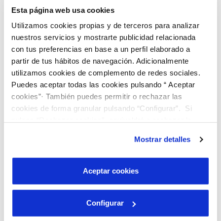
Esta página web usa cookies
Utilizamos cookies propias y de terceros para analizar
nuestros servicios y mostrarte publicidad relacionada
con tus preferencias en base a un perfil elaborado a
partir de tus hábitos de navegación. Adicionalmente
utilizamos cookies de complemento de redes sociales.
Puedes aceptar todas las cookies pulsando “ Aceptar
cookies”· También puedes permitir o rechazar las
cookies de forma granular pulsando “Configurar”. Si
pulsas “Rechazar cookies”, equivaldrá a rechazar la
instalación de todas las cookies salvo las necesarias que
Mostrar detalles
son indispensables para que el sitio web funcione y que
por tanto no se pueden desactivar. Puedes consultar
más información en nuestra
Política de Cookies
Aceptar cookies
Descobreix el nostre programa de Beques
“Joves Talents”!
Configurar
Busquem joves brillants que vulguin cursar estudis
universitaris, preferiblement en graus d'àmbits STEAM.