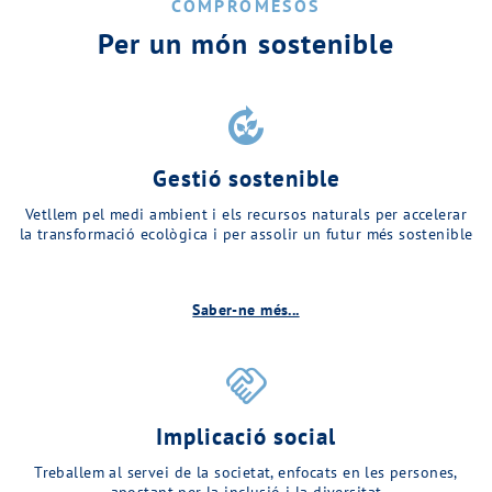
COMPROMESOS
Per un món sostenible
compost
Gestió sostenible
Vetllem pel medi ambient i els recursos naturals per accelerar
la transformació ecològica i per assolir un futur més sostenible
Saber-ne més...
handshake
Implicació social
Treballem al servei de la societat, enfocats en les persones,
apostant per la inclusió i la diversitat