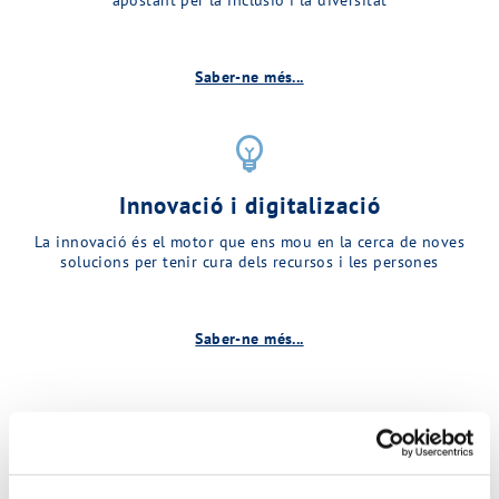
Saber-ne més...
emoji_objects
Innovació i digitalizació
La innovació és el motor que ens mou en la cerca de noves
solucions per tenir cura dels recursos i les persones
Saber-ne més...
Descobreix més sobre MINA…