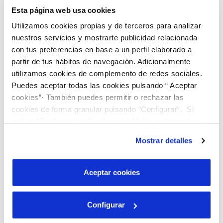
Esta página web usa cookies
Utilizamos cookies propias y de terceros para analizar
nuestros servicios y mostrarte publicidad relacionada
con tus preferencias en base a un perfil elaborado a
partir de tus hábitos de navegación. Adicionalmente
utilizamos cookies de complemento de redes sociales.
Puedes aceptar todas las cookies pulsando “ Aceptar
cookies”· También puedes permitir o rechazar las
cookies de forma granular pulsando “Configurar”. Si
pulsas “Rechazar cookies”, equivaldrá a rechazar la
instalación de todas las cookies salvo las necesarias que
Mostrar detalles
son indispensables para que el sitio web funcione y que
por tanto no se pueden desactivar. Puedes consultar
más información en nuestra
Política de Cookies
Aceptar cookies
Descobreix el nostre programa de Beques
“Joves Talents”!
Configurar
Busquem joves brillants que vulguin cursar estudis
universitaris, preferiblement en graus d'àmbits STEAM.