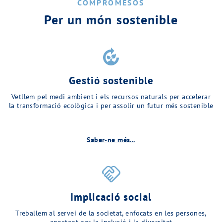
COMPROMESOS
Per un món sostenible
compost
Gestió sostenible
Vetllem pel medi ambient i els recursos naturals per accelerar
la transformació ecològica i per assolir un futur més sostenible
Saber-ne més...
handshake
Implicació social
Treballem al servei de la societat, enfocats en les persones,
apostant per la inclusió i la diversitat